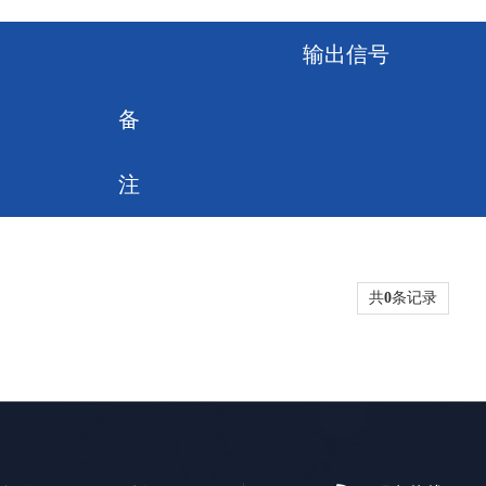
输出信号
备
注
共
0
条记录