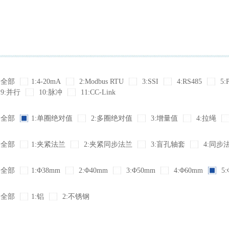
全部
1:4-20mA
2:Modbus RTU
3:SSI
4:RS485
5:
9:并行
10:脉冲
11:CC-Link
全部
1:单圈绝对值
2:多圈绝对值
3:增量值
4:拉绳
全部
1:夹紧法兰
2:夹紧同步法兰
3:盲孔轴套
4:同步
全部
1:Φ38mm
2:Φ40mm
3:Φ50mm
4:Φ60mm
5:
全部
1:铝
2:不锈钢