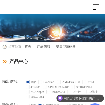
当前位置：
首页
-
产品信息
-
增量型编码器
产品中心
输出信号:
全部
1:4-20mA
2:Modbus RTU
3:SSI
4:RS485
5:PROFIBUS-DP
6:PROFINET
7:CANopen
8:EtherCAT
9:并行
10:脉冲
11:CC-Link
可以介绍下你们的产品么？
输出类型: