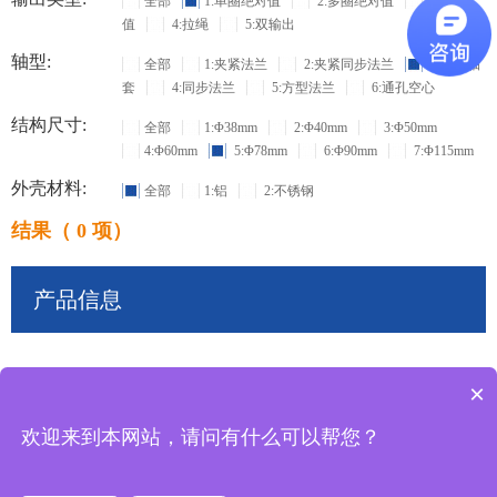
全部
1:单圈绝对值
2:多圈绝对值
3:增量
值
4:拉绳
5:双输出
轴型:
全部
1:夹紧法兰
2:夹紧同步法兰
3:盲孔轴
套
4:同步法兰
5:方型法兰
6:通孔空心
结构尺寸:
全部
1:Φ38mm
2:Φ40mm
3:Φ50mm
4:Φ60mm
5:Φ78mm
6:Φ90mm
7:Φ115mm
外壳材料:
全部
1:铝
2:不锈钢
结果（ 0 项）
产品信息
×
共
0
条记录
欢迎来到本网站，请问有什么可以帮您？