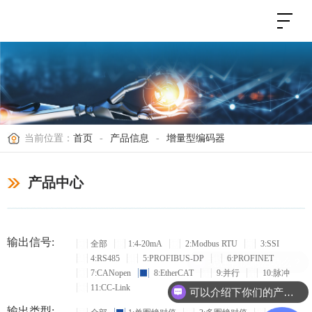
当前位置：
首页
-
产品信息
-
增量型编码器
产品中心
输出信号:
全部
1:4-20mA
2:Modbus RTU
3:SSI
4:RS485
5:PROFIBUS-DP
6:PROFINET
现在有优惠活动么？
7:CANopen
8:EtherCAT
9:并行
10:脉冲
11:CC-Link
可以介绍下你们的产品么？
输出类型: