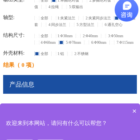
全部
1:单圈绝对值
2:多圈绝对值
3:增量
值
4:拉绳
5:双输出
轴型:
全部
1:夹紧法兰
2:夹紧同步法兰
3:盲孔轴
套
4:同步法兰
5:方型法兰
6:通孔空心
结构尺寸:
全部
1:Φ38mm
2:Φ40mm
3:Φ50mm
4:Φ60mm
5:Φ78mm
6:Φ90mm
7:Φ115mm
外壳材料:
全部
1:铝
2:不锈钢
结果（ 0 项）
产品信息
×
共
0
条记录
欢迎来到本网站，请问有什么可以帮您？