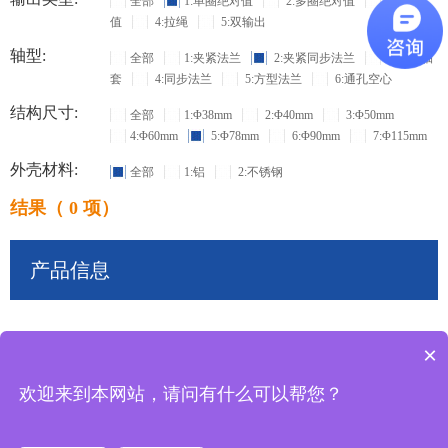
全部
1:单圈绝对值
2:多圈绝对值
3:增量
值
4:拉绳
5:双输出
轴型:
全部
1:夹紧法兰
2:夹紧同步法兰
3:盲孔轴
套
4:同步法兰
5:方型法兰
6:通孔空心
结构尺寸:
全部
1:Φ38mm
2:Φ40mm
3:Φ50mm
4:Φ60mm
5:Φ78mm
6:Φ90mm
7:Φ115mm
外壳材料:
全部
1:铝
2:不锈钢
结果（ 0 项）
产品信息
×
共
0
条记录
欢迎来到本网站，请问有什么可以帮您？