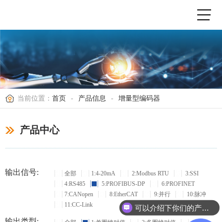
当前位置：
首页
-
产品信息
-
增量型编码器
产品中心
输出信号:
全部
1:4-20mA
2:Modbus RTU
3:SSI
4:RS485
5:PROFIBUS-DP
6:PROFINET
7:CANopen
8:EtherCAT
9:并行
10:脉冲
11:CC-Link
可以介绍下你们的产品么？
输出类型: