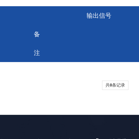
输出信号
备
注
共
0
条记录