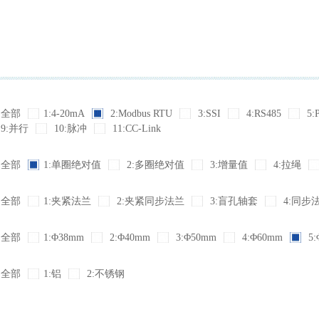
全部
1:4-20mA
2:Modbus RTU
3:SSI
4:RS485
5:
9:并行
10:脉冲
11:CC-Link
全部
1:单圈绝对值
2:多圈绝对值
3:增量值
4:拉绳
全部
1:夹紧法兰
2:夹紧同步法兰
3:盲孔轴套
4:同步
全部
1:Φ38mm
2:Φ40mm
3:Φ50mm
4:Φ60mm
5:
全部
1:铝
2:不锈钢