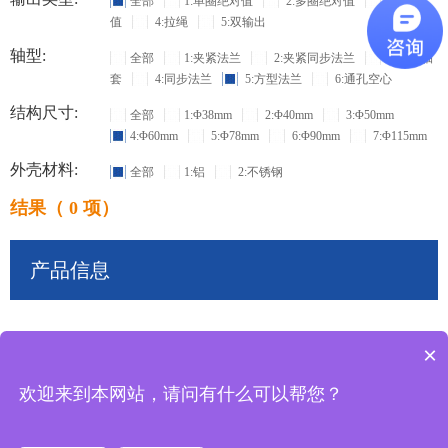
全部
1:单圈绝对值
2:多圈绝对值
3:增量
值
4:拉绳
5:双输出
轴型:
全部
1:夹紧法兰
2:夹紧同步法兰
3:盲孔轴
套
4:同步法兰
5:方型法兰
6:通孔空心
结构尺寸:
全部
1:Φ38mm
2:Φ40mm
3:Φ50mm
4:Φ60mm
5:Φ78mm
6:Φ90mm
7:Φ115mm
外壳材料:
全部
1:铝
2:不锈钢
结果（ 0 项）
产品信息
×
共
0
条记录
欢迎来到本网站，请问有什么可以帮您？