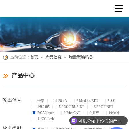
当前位置：
首页
-
产品信息
-
增量型编码器
产品中心
输出信号:
全部
1:4-20mA
2:Modbus RTU
3:SSI
4:RS485
5:PROFIBUS-DP
6:PROFINET
7:CANopen
8:EtherCAT
9:并行
10:脉冲
11:CC-Link
可以介绍下你们的产品么？
输出类型: