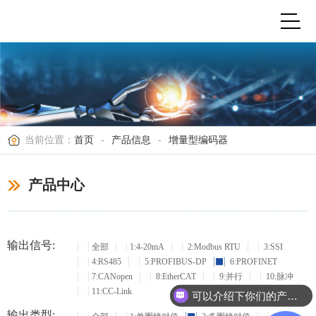
当前位置：
首页
-
产品信息
-
增量型编码器
产品中心
输出信号:
全部
1:4-20mA
2:Modbus RTU
3:SSI
4:RS485
5:PROFIBUS-DP
6:PROFINET
7:CANopen
8:EtherCAT
9:并行
10:脉冲
11:CC-Link
可以介绍下你们的产品么？
输出类型: