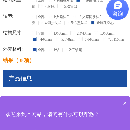
全部
1:单圈绝对值
2:多圈绝对值
3:增量
值
4:拉绳
5:双输出
轴型:
全部
1:夹紧法兰
2:夹紧同步法兰
3:盲孔轴
套
4:同步法兰
5:方型法兰
6:通孔空心
结构尺寸:
全部
1:Φ38mm
2:Φ40mm
3:Φ50mm
4:Φ60mm
5:Φ78mm
6:Φ90mm
7:Φ115mm
外壳材料:
全部
1:铝
2:不锈钢
结果（ 0 项）
产品信息
×
共
0
条记录
欢迎来到本网站，请问有什么可以帮您？