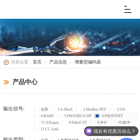
当前位置：
首页
-
产品信息
-
增量型编码器
产品中心
输出信号:
全部
1:4-20mA
2:Modbus RTU
3:SSI
4:RS485
5:PROFIBUS-DP
6:PROFINET
有技术参数，可以帮忙选型吗？
7:CANopen
8:EtherCAT
9:并行
10:脉冲
11:CC-Link
现在有优惠活动么？
输出类型: