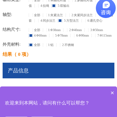
全部
1:单圈绝对值
2:多圈绝对值
3:增量
值
4:拉绳
5:双输出
轴型:
全部
1:夹紧法兰
2:夹紧同步法兰
3:盲孔轴
套
4:同步法兰
5:方型法兰
6:通孔空心
结构尺寸:
全部
1:Φ38mm
2:Φ40mm
3:Φ50mm
4:Φ60mm
5:Φ78mm
6:Φ90mm
7:Φ115mm
外壳材料:
全部
1:铝
2:不锈钢
结果（ 0 项）
产品信息
×
共
0
条记录
欢迎来到本网站，请问有什么可以帮您？