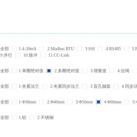
全部
1:4-20mA
2:Modbus RTU
3:SSI
4:RS485
5:
9:并行
10:脉冲
11:CC-Link
全部
1:单圈绝对值
2:多圈绝对值
3:增量值
4:拉绳
全部
1:夹紧法兰
2:夹紧同步法兰
3:盲孔轴套
4:同步
全部
1:Φ38mm
2:Φ40mm
3:Φ50mm
4:Φ60mm
5:
全部
1:铝
2:不锈钢