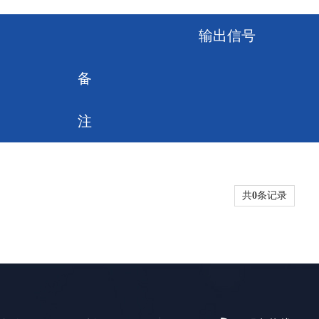
输出信号
备
注
共
0
条记录