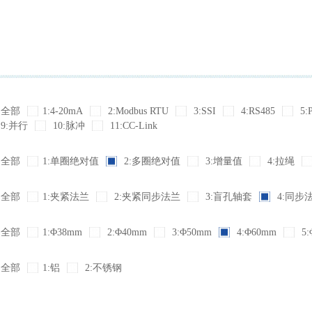
全部
1:4-20mA
2:Modbus RTU
3:SSI
4:RS485
5:
9:并行
10:脉冲
11:CC-Link
全部
1:单圈绝对值
2:多圈绝对值
3:增量值
4:拉绳
全部
1:夹紧法兰
2:夹紧同步法兰
3:盲孔轴套
4:同步
全部
1:Φ38mm
2:Φ40mm
3:Φ50mm
4:Φ60mm
5:
全部
1:铝
2:不锈钢