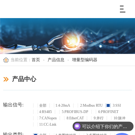
当前位置：
首页
-
产品信息
-
增量型编码器
产品中心
输出信号:
全部
1:4-20mA
2:Modbus RTU
3:SSI
4:RS485
5:PROFIBUS-DP
6:PROFINET
7:CANopen
8:EtherCAT
9:并行
10:脉冲
11:CC-Link
可以介绍下你们的产品么？
输出类型: