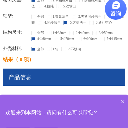
全部
1:单圈绝对值
2:多圈绝对值
3:增量
值
4:拉绳
5:双输出
轴型:
全部
1:夹紧法兰
2:夹紧同步法兰
3:盲孔轴
套
4:同步法兰
5:方型法兰
6:通孔空心
结构尺寸:
全部
1:Φ38mm
2:Φ40mm
3:Φ50mm
4:Φ60mm
5:Φ78mm
6:Φ90mm
7:Φ115mm
外壳材料:
全部
1:铝
2:不锈钢
结果（ 0 项）
产品信息
×
共
0
条记录
欢迎来到本网站，请问有什么可以帮您？