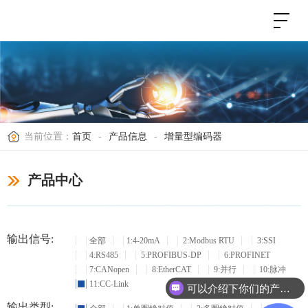
当前位置：
首页
-
产品信息
-
增量型编码器
产品中心
输出信号:
全部
1:4-20mA
2:Modbus RTU
3:SSI
4:RS485
5:PROFIBUS-DP
6:PROFINET
7:CANopen
8:EtherCAT
9:并行
10:脉冲
11:CC-Link
可以介绍下你们的产品么？
输出类型: