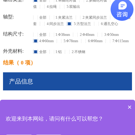
全部
1:单圈绝对值
2:多圈绝对值
3:增量
值
4:拉绳
5:双输出
轴型:
全部
1:夹紧法兰
2:夹紧同步法兰
3:盲孔轴
套
4:同步法兰
5:方型法兰
6:通孔空心
结构尺寸:
全部
1:Φ38mm
2:Φ40mm
3:Φ50mm
4:Φ60mm
5:Φ78mm
6:Φ90mm
7:Φ115mm
外壳材料:
全部
1:铝
2:不锈钢
结果（ 0 项）
产品信息
×
共
0
条记录
欢迎来到本网站，请问有什么可以帮您？