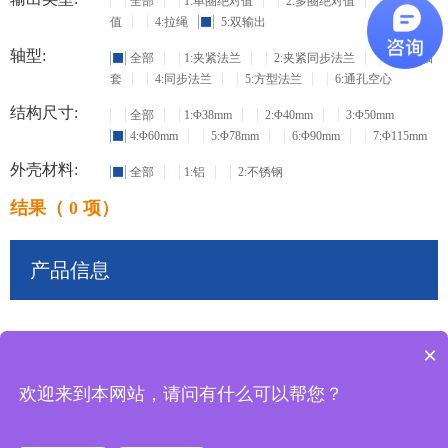
全部
1:单圈绝对值
2:多圈绝对值
3:增量
值
4:拉绳
5:双输出
轴型:
全部
1:夹紧法兰
2:夹紧同步法兰
3:盲孔轴
套
4:同步法兰
5:方型法兰
6:通孔空心
结构尺寸:
全部
1:Φ38mm
2:Φ40mm
3:Φ50mm
4:Φ60mm
5:Φ78mm
6:Φ90mm
7:Φ115mm
外壳材料:
全部
1:铝
2:不锈钢
结果（ 0 项）
产品信息
×
共
0
条记录
欢迎来到本网站，请问有什么可以帮您？