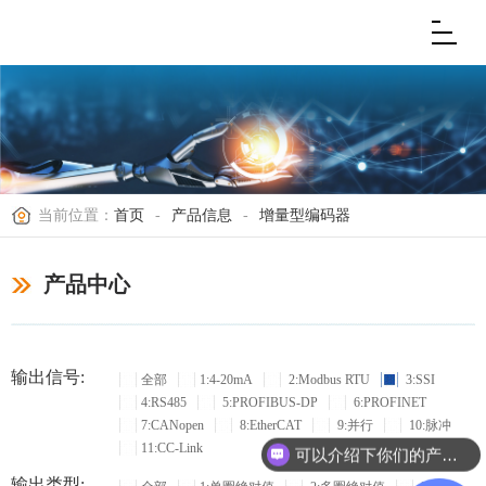
当前位置：
首页
-
产品信息
-
增量型编码器
产品中心
输出信号:
全部
1:4-20mA
2:Modbus RTU
3:SSI
4:RS485
5:PROFIBUS-DP
6:PROFINET
7:CANopen
8:EtherCAT
9:并行
10:脉冲
11:CC-Link
可以介绍下你们的产品么？
输出类型: