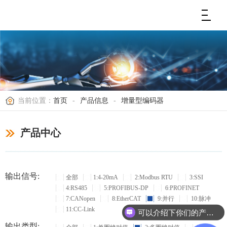
当前位置：
首页
-
产品信息
-
增量型编码器
产品中心
输出信号:
全部
1:4-20mA
2:Modbus RTU
3:SSI
4:RS485
5:PROFIBUS-DP
6:PROFINET
7:CANopen
8:EtherCAT
9:并行
10:脉冲
11:CC-Link
可以介绍下你们的产品么？
输出类型: