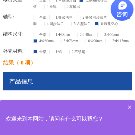
全部
1:单圈绝对值
2:多圈绝对值
3:增量
值
4:拉绳
5:双输出
轴型:
全部
1:夹紧法兰
2:夹紧同步法兰
3:盲孔轴
套
4:同步法兰
5:方型法兰
6:通孔空心
结构尺寸:
全部
1:Φ38mm
2:Φ40mm
3:Φ50mm
4:Φ60mm
5:Φ78mm
6:Φ90mm
7:Φ115mm
外壳材料:
全部
1:铝
2:不锈钢
结果（ 0 项）
产品信息
×
共
0
条记录
欢迎来到本网站，请问有什么可以帮您？