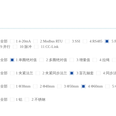
全部
1:4-20mA
2:Modbus RTU
3:SSI
4:RS485
5:
9:并行
10:脉冲
11:CC-Link
全部
1:单圈绝对值
2:多圈绝对值
3:增量值
4:拉绳
全部
1:夹紧法兰
2:夹紧同步法兰
3:盲孔轴套
4:同步
全部
1:Φ38mm
2:Φ40mm
3:Φ50mm
4:Φ60mm
5:
全部
1:铝
2:不锈钢