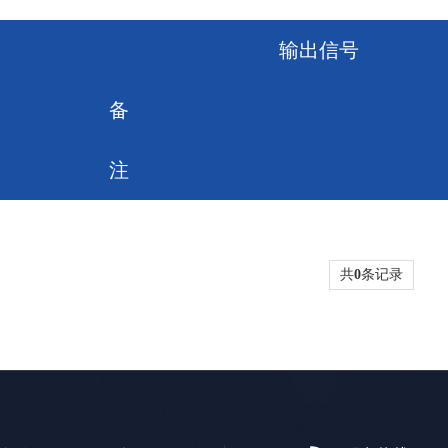
输出信号
备
注
共
0
条记录