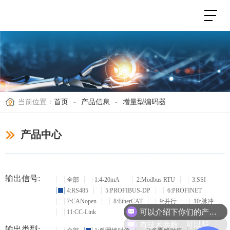
当前位置：
首页
-
产品信息
-
增量型编码器
产品中心
输出信号:
全部
1:4-20mA
2:Modbus RTU
3:SSI
4:RS485
5:PROFIBUS-DP
6:PROFINET
7:CANopen
8:EtherCAT
9:并行
10:脉冲
可以介绍下你们的产品么？
11:CC-Link
有技术参数，可以帮忙选型吗？
输出类型: