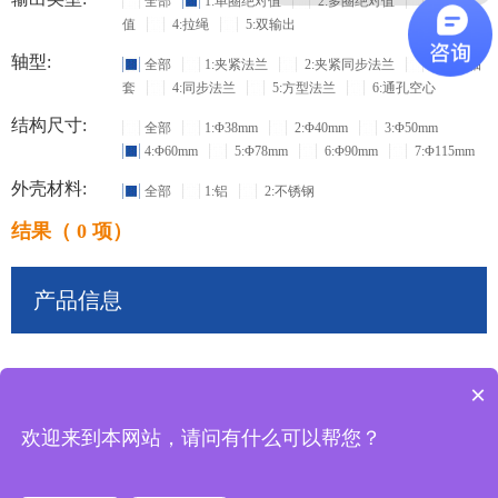
全部
1:单圈绝对值
2:多圈绝对值
3:增量
值
4:拉绳
5:双输出
轴型:
全部
1:夹紧法兰
2:夹紧同步法兰
3:盲孔轴
套
4:同步法兰
5:方型法兰
6:通孔空心
结构尺寸:
全部
1:Φ38mm
2:Φ40mm
3:Φ50mm
4:Φ60mm
5:Φ78mm
6:Φ90mm
7:Φ115mm
外壳材料:
全部
1:铝
2:不锈钢
结果（ 0 项）
产品信息
×
共
0
条记录
欢迎来到本网站，请问有什么可以帮您？