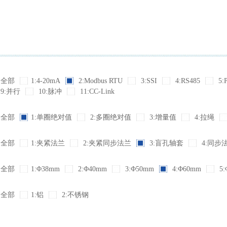
全部
1:4-20mA
2:Modbus RTU
3:SSI
4:RS485
5:
9:并行
10:脉冲
11:CC-Link
全部
1:单圈绝对值
2:多圈绝对值
3:增量值
4:拉绳
全部
1:夹紧法兰
2:夹紧同步法兰
3:盲孔轴套
4:同步
全部
1:Φ38mm
2:Φ40mm
3:Φ50mm
4:Φ60mm
5:
全部
1:铝
2:不锈钢