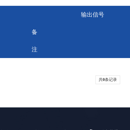
输出信号
备
注
共
0
条记录