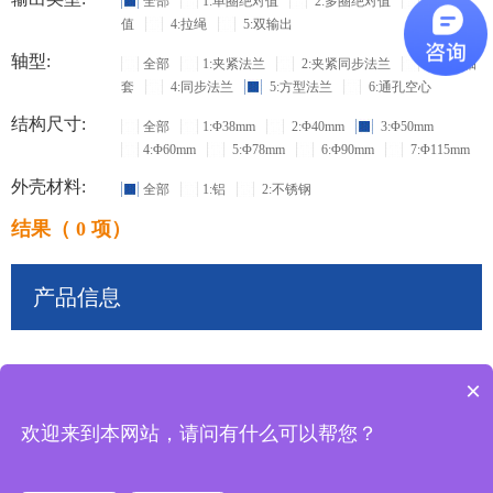
全部
1:单圈绝对值
2:多圈绝对值
3:增量
值
4:拉绳
5:双输出
轴型:
全部
1:夹紧法兰
2:夹紧同步法兰
3:盲孔轴
套
4:同步法兰
5:方型法兰
6:通孔空心
结构尺寸:
全部
1:Φ38mm
2:Φ40mm
3:Φ50mm
4:Φ60mm
5:Φ78mm
6:Φ90mm
7:Φ115mm
外壳材料:
全部
1:铝
2:不锈钢
结果（ 0 项）
产品信息
×
共
0
条记录
欢迎来到本网站，请问有什么可以帮您？