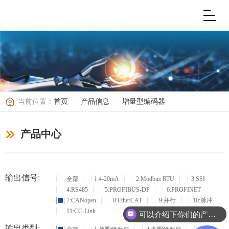
当前位置：
首页
-
产品信息
-
增量型编码器
产品中心
输出信号:
全部
1:4-20mA
2:Modbus RTU
3:SSI
4:RS485
5:PROFIBUS-DP
6:PROFINET
7:CANopen
8:EtherCAT
9:并行
10:脉冲
11:CC-Link
可以介绍下你们的产品么？
输出类型: