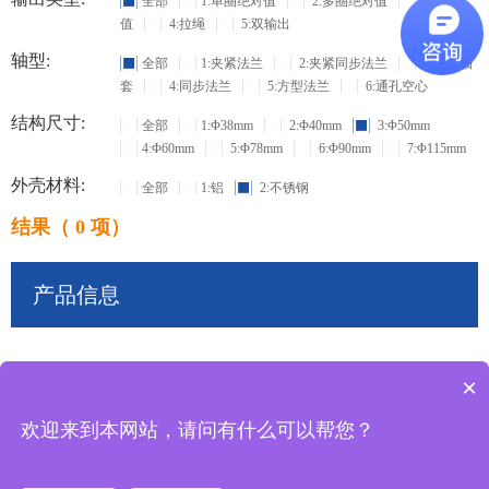
全部
1:单圈绝对值
2:多圈绝对值
3:增量
值
4:拉绳
5:双输出
轴型:
全部
1:夹紧法兰
2:夹紧同步法兰
3:盲孔轴
套
4:同步法兰
5:方型法兰
6:通孔空心
结构尺寸:
全部
1:Φ38mm
2:Φ40mm
3:Φ50mm
4:Φ60mm
5:Φ78mm
6:Φ90mm
7:Φ115mm
外壳材料:
全部
1:铝
2:不锈钢
结果（ 0 项）
产品信息
×
共
0
条记录
欢迎来到本网站，请问有什么可以帮您？