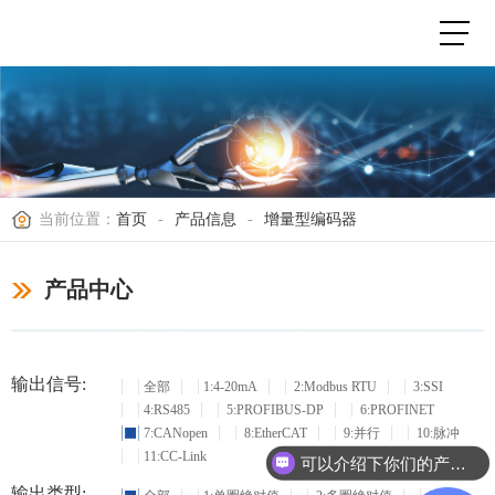
当前位置：
首页
-
产品信息
-
增量型编码器
产品中心
输出信号:
全部
1:4-20mA
2:Modbus RTU
3:SSI
4:RS485
5:PROFIBUS-DP
6:PROFINET
7:CANopen
8:EtherCAT
9:并行
10:脉冲
11:CC-Link
可以介绍下你们的产品么？
输出类型: