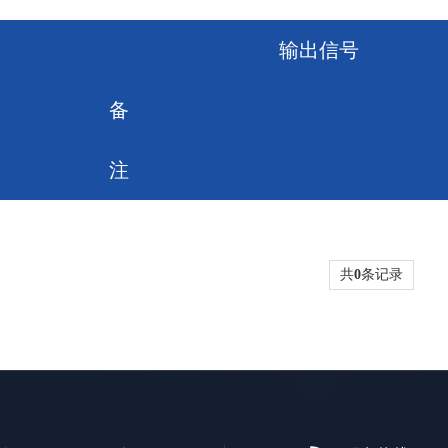
输出信号
备
注
共
0
条记录