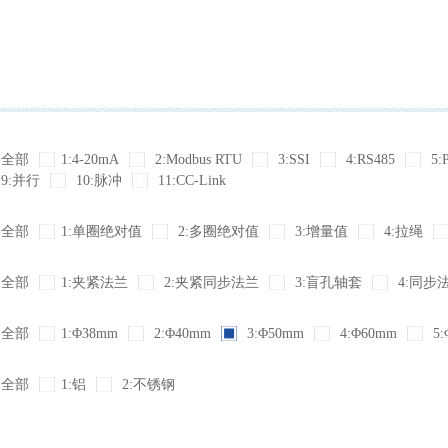
全部
1:4-20mA
2:Modbus RTU
3:SSI
4:RS485
5:
9:并行
10:脉冲
11:CC-Link
全部
1:单圈绝对值
2:多圈绝对值
3:增量值
4:拉绳
全部
1:夹紧法兰
2:夹紧同步法兰
3:盲孔轴套
4:同步
全部
1:Φ38mm
2:Φ40mm
3:Φ50mm
4:Φ60mm
5:
全部
1:铝
2:不锈钢