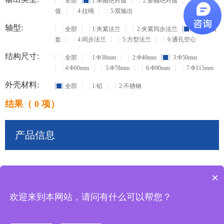
全部
1:单圈绝对值
2:多圈绝对值
3:增量
值
4:拉绳
5:双输出
轴型:
全部
1:夹紧法兰
2:夹紧同步法兰
3:盲孔轴
套
4:同步法兰
5:方型法兰
6:通孔空心
结构尺寸:
全部
1:Φ38mm
2:Φ40mm
3:Φ50mm
4:Φ60mm
5:Φ78mm
6:Φ90mm
7:Φ115mm
外壳材料:
全部
1:铝
2:不锈钢
结果（ 0 项）
产品信息
×
共
0
条记录
欢迎来到本网站，请问有什么可以帮您？