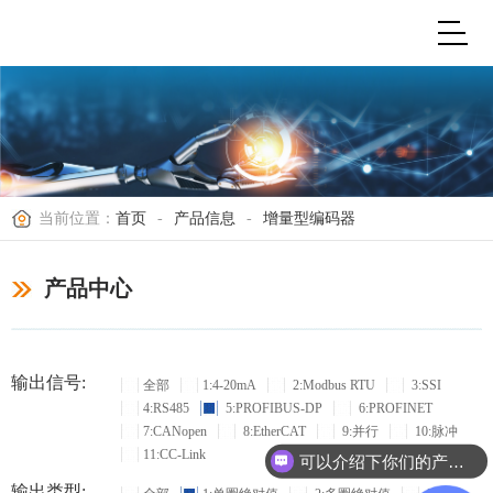
当前位置：
首页
-
产品信息
-
增量型编码器
产品中心
输出信号:
全部
1:4-20mA
2:Modbus RTU
3:SSI
4:RS485
5:PROFIBUS-DP
6:PROFINET
7:CANopen
8:EtherCAT
9:并行
10:脉冲
11:CC-Link
可以介绍下你们的产品么？
输出类型: