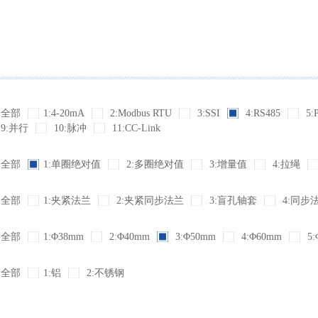
全部
1:4-20mA
2:Modbus RTU
3:SSI
4:RS485
5:
9:并行
10:脉冲
11:CC-Link
全部
1:单圈绝对值
2:多圈绝对值
3:增量值
4:拉绳
全部
1:夹紧法兰
2:夹紧同步法兰
3:盲孔轴套
4:同步
全部
1:Φ38mm
2:Φ40mm
3:Φ50mm
4:Φ60mm
5:
全部
1:铝
2:不锈钢