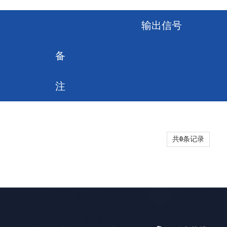
输出信号
备
注
共
0
条记录