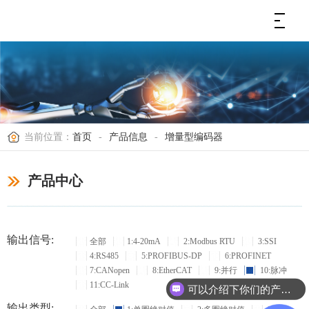
当前位置：
首页
-
产品信息
-
增量型编码器
产品中心
输出信号:
全部
1:4-20mA
2:Modbus RTU
3:SSI
4:RS485
5:PROFIBUS-DP
6:PROFINET
7:CANopen
8:EtherCAT
9:并行
10:脉冲
11:CC-Link
可以介绍下你们的产品么？
输出类型: