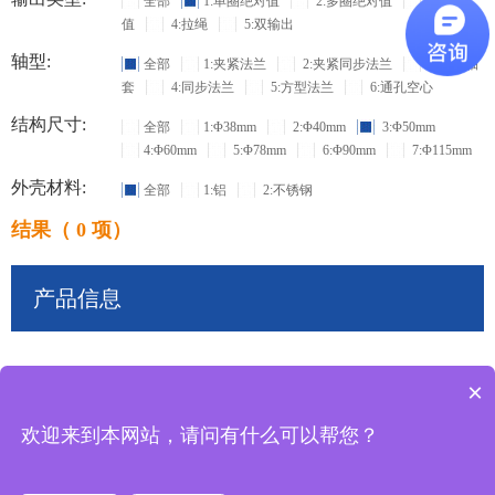
全部
1:单圈绝对值
2:多圈绝对值
3:增量
值
4:拉绳
5:双输出
轴型:
全部
1:夹紧法兰
2:夹紧同步法兰
3:盲孔轴
套
4:同步法兰
5:方型法兰
6:通孔空心
结构尺寸:
全部
1:Φ38mm
2:Φ40mm
3:Φ50mm
4:Φ60mm
5:Φ78mm
6:Φ90mm
7:Φ115mm
外壳材料:
全部
1:铝
2:不锈钢
结果（ 0 项）
产品信息
×
共
0
条记录
欢迎来到本网站，请问有什么可以帮您？