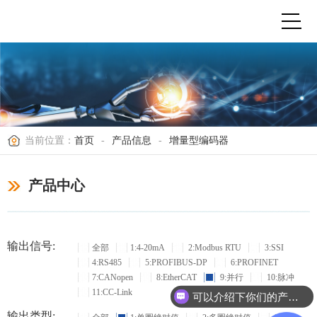
当前位置：
首页
-
产品信息
-
增量型编码器
产品中心
输出信号:
全部
1:4-20mA
2:Modbus RTU
3:SSI
4:RS485
5:PROFIBUS-DP
6:PROFINET
7:CANopen
8:EtherCAT
9:并行
10:脉冲
11:CC-Link
可以介绍下你们的产品么？
输出类型: