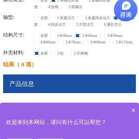
全部
1:单圈绝对值
2:多圈绝对值
3:增量
值
4:拉绳
5:双输出
轴型:
全部
1:夹紧法兰
2:夹紧同步法兰
3:盲孔轴
套
4:同步法兰
5:方型法兰
6:通孔空心
结构尺寸:
全部
1:Φ38mm
2:Φ40mm
3:Φ50mm
4:Φ60mm
5:Φ78mm
6:Φ90mm
7:Φ115mm
外壳材料:
全部
1:铝
2:不锈钢
结果（ 0 项）
产品信息
×
共
0
条记录
欢迎来到本网站，请问有什么可以帮您？