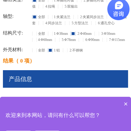
全部
1:单圈绝对值
2:多圈绝对值
3:增量
值
4:拉绳
5:双输出
轴型:
全部
1:夹紧法兰
2:夹紧同步法兰
3:盲孔轴
套
4:同步法兰
5:方型法兰
6:通孔空心
结构尺寸:
全部
1:Φ38mm
2:Φ40mm
3:Φ50mm
4:Φ60mm
5:Φ78mm
6:Φ90mm
7:Φ115mm
外壳材料:
全部
1:铝
2:不锈钢
结果（ 0 项）
产品信息
×
共
0
条记录
欢迎来到本网站，请问有什么可以帮您？