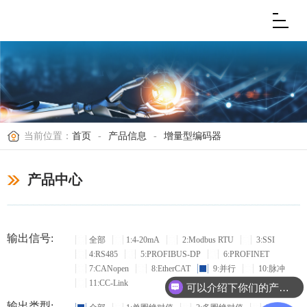
当前位置：
首页
-
产品信息
-
增量型编码器
产品中心
输出信号:
全部
1:4-20mA
2:Modbus RTU
3:SSI
4:RS485
5:PROFIBUS-DP
6:PROFINET
7:CANopen
8:EtherCAT
9:并行
10:脉冲
11:CC-Link
可以介绍下你们的产品么？
输出类型: