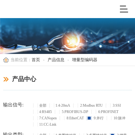
当前位置：
首页
-
产品信息
-
增量型编码器
产品中心
输出信号:
全部
1:4-20mA
2:Modbus RTU
3:SSI
4:RS485
5:PROFIBUS-DP
6:PROFINET
7:CANopen
8:EtherCAT
9:并行
10:脉冲
11:CC-Link
输出类型: