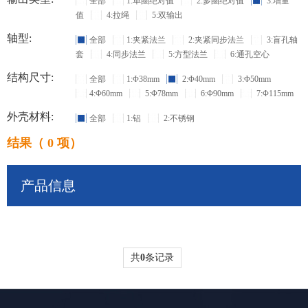
全部
1:单圈绝对值
2:多圈绝对值
3:增量
值
4:拉绳
5:双输出
轴型:
全部
1:夹紧法兰
2:夹紧同步法兰
3:盲孔轴
套
4:同步法兰
5:方型法兰
6:通孔空心
结构尺寸:
全部
1:Φ38mm
2:Φ40mm
3:Φ50mm
4:Φ60mm
5:Φ78mm
6:Φ90mm
7:Φ115mm
外壳材料:
全部
1:铝
2:不锈钢
结果（ 0 项）
产品信息
共
0
条记录