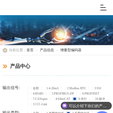
当前位置：
首页
-
产品信息
-
增量型编码器
产品中心
输出信号:
全部
1:4-20mA
2:Modbus RTU
3:SSI
4:RS485
5:PROFIBUS-DP
6:PROFINET
7:CANopen
8:EtherCAT
9:并行
10:脉冲
11:CC-Link
可以介绍下你们的产品么？
输出类型: