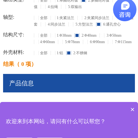
全部
1:单圈绝对值
2:多圈绝对值
3:增量
值
4:拉绳
5:双输出
轴型:
全部
1:夹紧法兰
2:夹紧同步法兰
3:盲孔轴
套
4:同步法兰
5:方型法兰
6:通孔空心
结构尺寸:
全部
1:Φ38mm
2:Φ40mm
3:Φ50mm
4:Φ60mm
5:Φ78mm
6:Φ90mm
7:Φ115mm
外壳材料:
全部
1:铝
2:不锈钢
结果（ 0 项）
产品信息
×
共
0
条记录
欢迎来到本网站，请问有什么可以帮您？