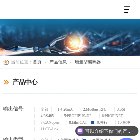
当前位置：
首页
-
产品信息
-
增量型编码器
产品中心
输出信号:
全部
1:4-20mA
2:Modbus RTU
3:SSI
4:RS485
5:PROFIBUS-DP
6:PROFINET
7:CANopen
8:EtherCAT
9:并行
10:脉冲
11:CC-Link
可以介绍下你们的产品么？
输出类型: