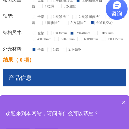
全部
1:单圈绝对值
2:多圈绝对值
3:增量
值
4:拉绳
5:双输出
轴型:
全部
1:夹紧法兰
2:夹紧同步法兰
3:盲孔轴
套
4:同步法兰
5:方型法兰
6:通孔空心
结构尺寸:
全部
1:Φ38mm
2:Φ40mm
3:Φ50mm
4:Φ60mm
5:Φ78mm
6:Φ90mm
7:Φ115mm
外壳材料:
全部
1:铝
2:不锈钢
结果（ 0 项）
产品信息
×
共
0
条记录
欢迎来到本网站，请问有什么可以帮您？