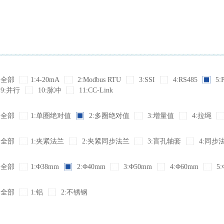
全部
1:4-20mA
2:Modbus RTU
3:SSI
4:RS485
5:
9:并行
10:脉冲
11:CC-Link
全部
1:单圈绝对值
2:多圈绝对值
3:增量值
4:拉绳
全部
1:夹紧法兰
2:夹紧同步法兰
3:盲孔轴套
4:同步
全部
1:Φ38mm
2:Φ40mm
3:Φ50mm
4:Φ60mm
5:
全部
1:铝
2:不锈钢