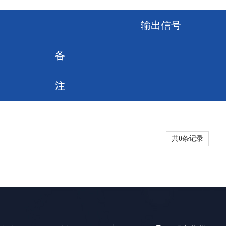
输出信号
备
注
共
0
条记录