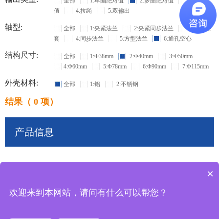
全部
1:单圈绝对值
2:多圈绝对值
3:增量
值
4:拉绳
5:双输出
轴型:
全部
1:夹紧法兰
2:夹紧同步法兰
3:盲孔轴
套
4:同步法兰
5:方型法兰
6:通孔空心
结构尺寸:
全部
1:Φ38mm
2:Φ40mm
3:Φ50mm
4:Φ60mm
5:Φ78mm
6:Φ90mm
7:Φ115mm
外壳材料:
全部
1:铝
2:不锈钢
结果（ 0 项）
产品信息
×
共
0
条记录
欢迎来到本网站，请问有什么可以帮您？