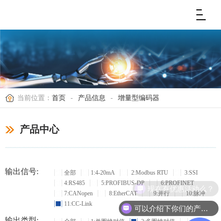
当前位置：
首页
-
产品信息
-
增量型编码器
产品中心
输出信号:
全部
1:4-20mA
2:Modbus RTU
3:SSI
4:RS485
5:PROFIBUS-DP
6:PROFINET
现在有优惠活动么？
7:CANopen
8:EtherCAT
9:并行
10:脉冲
11:CC-Link
可以介绍下你们的产品么？
输出类型: