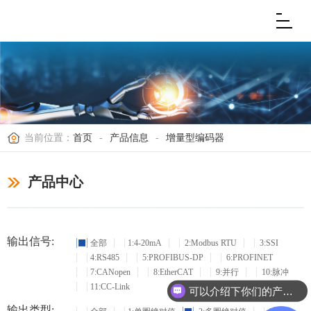
当前位置：
首页
-
产品信息
-
增量型编码器
产品中心
输出信号:
全部
1:4-20mA
2:Modbus RTU
3:SSI
4:RS485
5:PROFIBUS-DP
6:PROFINET
7:CANopen
8:EtherCAT
9:并行
10:脉冲
11:CC-Link
可以介绍下你们的产品么？
输出类型: