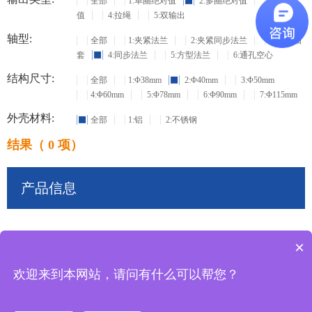
全部
1:单圈绝对值
2:多圈绝对值
3:增量
值
4:拉绳
5:双输出
轴型:
全部
1:夹紧法兰
2:夹紧同步法兰
3:盲孔轴
套
4:同步法兰
5:方型法兰
6:通孔空心
结构尺寸:
全部
1:Φ38mm
2:Φ40mm
3:Φ50mm
4:Φ60mm
5:Φ78mm
6:Φ90mm
7:Φ115mm
外壳材料:
全部
1:铝
2:不锈钢
结果（ 0 项）
产品信息
×
共
0
条记录
欢迎来到本网站，请问有什么可以帮您？