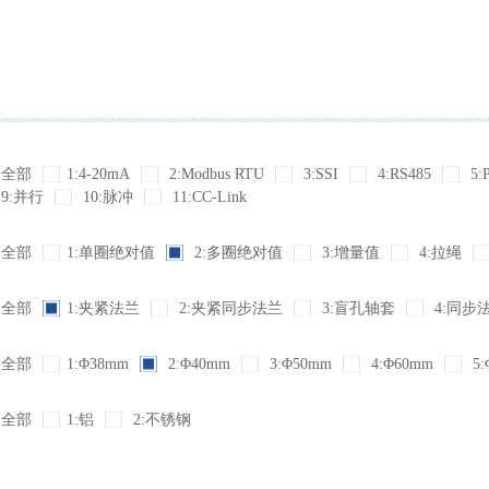
全部
1:4-20mA
2:Modbus RTU
3:SSI
4:RS485
5:
9:并行
10:脉冲
11:CC-Link
全部
1:单圈绝对值
2:多圈绝对值
3:增量值
4:拉绳
全部
1:夹紧法兰
2:夹紧同步法兰
3:盲孔轴套
4:同步
全部
1:Φ38mm
2:Φ40mm
3:Φ50mm
4:Φ60mm
5:
全部
1:铝
2:不锈钢