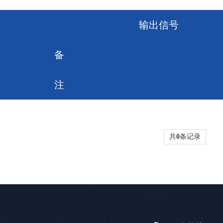
输出信号
备
注
共
0
条记录