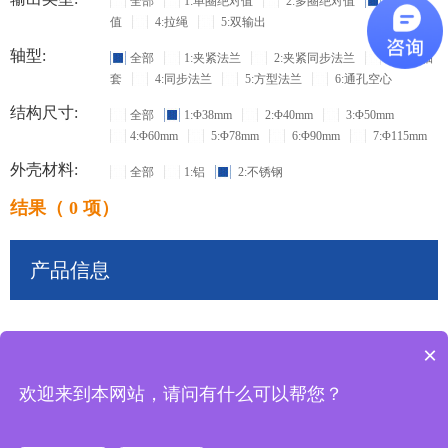
全部
1:单圈绝对值
2:多圈绝对值
3:增量
值
4:拉绳
5:双输出
轴型:
全部
1:夹紧法兰
2:夹紧同步法兰
3:盲孔轴
套
4:同步法兰
5:方型法兰
6:通孔空心
结构尺寸:
全部
1:Φ38mm
2:Φ40mm
3:Φ50mm
4:Φ60mm
5:Φ78mm
6:Φ90mm
7:Φ115mm
外壳材料:
全部
1:铝
2:不锈钢
结果（ 0 项）
产品信息
×
共
0
条记录
欢迎来到本网站，请问有什么可以帮您？