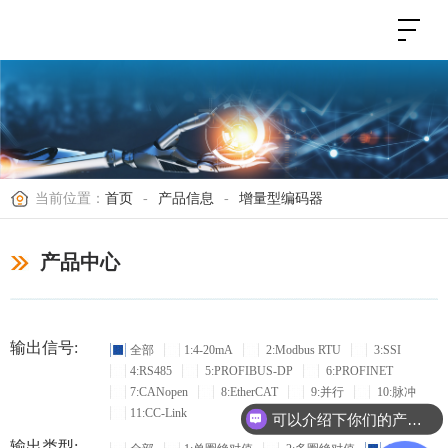
当前位置：
首页
-
产品信息
-
增量型编码器
产品中心
输出信号:
全部
1:4-20mA
2:Modbus RTU
3:SSI
4:RS485
5:PROFIBUS-DP
6:PROFINET
7:CANopen
8:EtherCAT
9:并行
10:脉冲
11:CC-Link
可以介绍下你们的产品么？
输出类型: