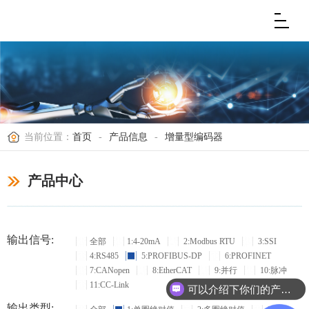
当前位置：
首页
-
产品信息
-
增量型编码器
产品中心
输出信号:
全部
1:4-20mA
2:Modbus RTU
3:SSI
4:RS485
5:PROFIBUS-DP
6:PROFINET
7:CANopen
8:EtherCAT
9:并行
10:脉冲
11:CC-Link
可以介绍下你们的产品么？
输出类型: