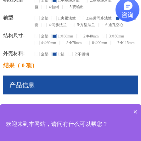
全部
1:单圈绝对值
2:多圈绝对值
3:增量
值
4:拉绳
5:双输出
轴型:
全部
1:夹紧法兰
2:夹紧同步法兰
3:盲孔轴
套
4:同步法兰
5:方型法兰
6:通孔空心
结构尺寸:
全部
1:Φ38mm
2:Φ40mm
3:Φ50mm
4:Φ60mm
5:Φ78mm
6:Φ90mm
7:Φ115mm
外壳材料:
全部
1:铝
2:不锈钢
结果（ 0 项）
产品信息
×
共
0
条记录
欢迎来到本网站，请问有什么可以帮您？