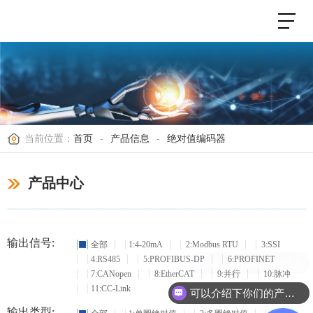
当前位置：
首页
-
产品信息
-
绝对值编码器
产品中心
输出信号:
全部
1:4-20mA
2:Modbus RTU
3:SSI
4:RS485
5:PROFIBUS-DP
6:PROFINET
现在有优惠活动么？
7:CANopen
8:EtherCAT
9:并行
10:脉冲
11:CC-Link
可以介绍下你们的产品么？
输出类型: