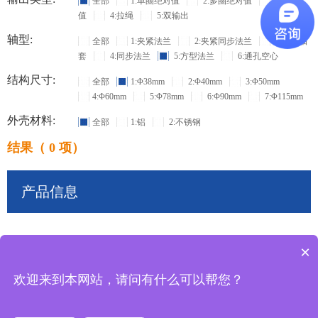
全部
1:单圈绝对值
2:多圈绝对值
3:增量
值
4:拉绳
5:双输出
轴型:
全部
1:夹紧法兰
2:夹紧同步法兰
3:盲孔轴
套
4:同步法兰
5:方型法兰
6:通孔空心
结构尺寸:
全部
1:Φ38mm
2:Φ40mm
3:Φ50mm
4:Φ60mm
5:Φ78mm
6:Φ90mm
7:Φ115mm
外壳材料:
全部
1:铝
2:不锈钢
结果（ 0 项）
产品信息
×
共
0
条记录
欢迎来到本网站，请问有什么可以帮您？