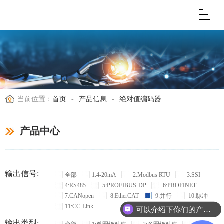
当前位置：
首页
-
产品信息
-
绝对值编码器
产品中心
输出信号:
全部
1:4-20mA
2:Modbus RTU
3:SSI
4:RS485
5:PROFIBUS-DP
6:PROFINET
7:CANopen
8:EtherCAT
9:并行
10:脉冲
11:CC-Link
可以介绍下你们的产品么？
输出类型: