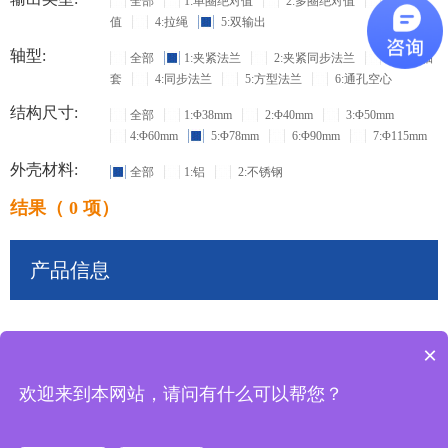
全部
1:单圈绝对值
2:多圈绝对值
3:增量
值
4:拉绳
5:双输出
轴型:
全部
1:夹紧法兰
2:夹紧同步法兰
3:盲孔轴
套
4:同步法兰
5:方型法兰
6:通孔空心
结构尺寸:
全部
1:Φ38mm
2:Φ40mm
3:Φ50mm
4:Φ60mm
5:Φ78mm
6:Φ90mm
7:Φ115mm
外壳材料:
全部
1:铝
2:不锈钢
结果（ 0 项）
产品信息
×
共
0
条记录
欢迎来到本网站，请问有什么可以帮您？