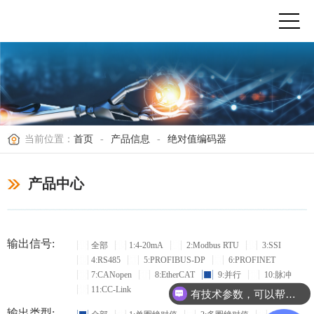
当前位置：
首页
-
产品信息
-
绝对值编码器
产品中心
输出信号:
全部
1:4-20mA
2:Modbus RTU
3:SSI
4:RS485
5:PROFIBUS-DP
6:PROFINET
7:CANopen
8:EtherCAT
9:并行
10:脉冲
11:CC-Link
有技术参数，可以帮忙选型吗？
输出类型: