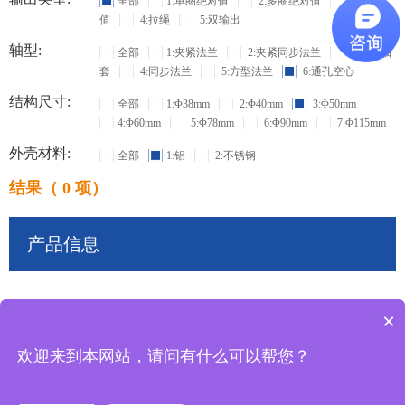
全部
1:单圈绝对值
2:多圈绝对值
3:增量
值
4:拉绳
5:双输出
轴型:
全部
1:夹紧法兰
2:夹紧同步法兰
3:盲孔轴
套
4:同步法兰
5:方型法兰
6:通孔空心
结构尺寸:
全部
1:Φ38mm
2:Φ40mm
3:Φ50mm
4:Φ60mm
5:Φ78mm
6:Φ90mm
7:Φ115mm
外壳材料:
全部
1:铝
2:不锈钢
结果（ 0 项）
产品信息
×
共
0
条记录
欢迎来到本网站，请问有什么可以帮您？