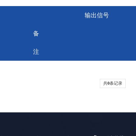
输出信号
备
注
共
0
条记录