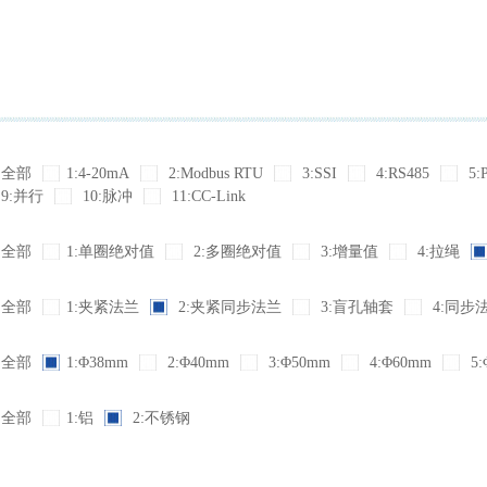
全部
1:4-20mA
2:Modbus RTU
3:SSI
4:RS485
5:
9:并行
10:脉冲
11:CC-Link
全部
1:单圈绝对值
2:多圈绝对值
3:增量值
4:拉绳
全部
1:夹紧法兰
2:夹紧同步法兰
3:盲孔轴套
4:同步
全部
1:Φ38mm
2:Φ40mm
3:Φ50mm
4:Φ60mm
5:
全部
1:铝
2:不锈钢