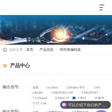
当前位置：
首页
-
产品信息
-
绝对值编码器
产品中心
输出信号:
全部
1:4-20mA
2:Modbus RTU
3:SSI
4:RS485
5:PROFIBUS-DP
6:PROFINET
7:CANopen
8:EtherCAT
9:并行
10:脉冲
11:CC-Link
可以介绍下你们的产品么？
输出类型: