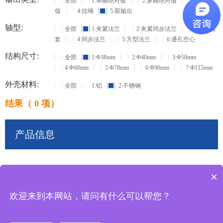
全部
1:单圈绝对值
2:多圈绝对值
3:增量
值
4:拉绳
5:双输出
轴型:
全部
1:夹紧法兰
2:夹紧同步法兰
3:盲孔轴
套
4:同步法兰
5:方型法兰
6:通孔空心
结构尺寸:
全部
1:Φ38mm
2:Φ40mm
3:Φ50mm
4:Φ60mm
5:Φ78mm
6:Φ90mm
7:Φ115mm
外壳材料:
全部
1:铝
2:不锈钢
结果（ 0 项）
产品信息
×
共
0
条记录
欢迎来到本网站，请问有什么可以帮您？