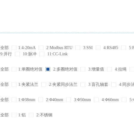
全部
1:4-20mA
2:Modbus RTU
3:SSI
4:RS485
5:
9:并行
10:脉冲
11:CC-Link
全部
1:单圈绝对值
2:多圈绝对值
3:增量值
4:拉绳
全部
1:夹紧法兰
2:夹紧同步法兰
3:盲孔轴套
4:同步
全部
1:Φ38mm
2:Φ40mm
3:Φ50mm
4:Φ60mm
5:
全部
1:铝
2:不锈钢