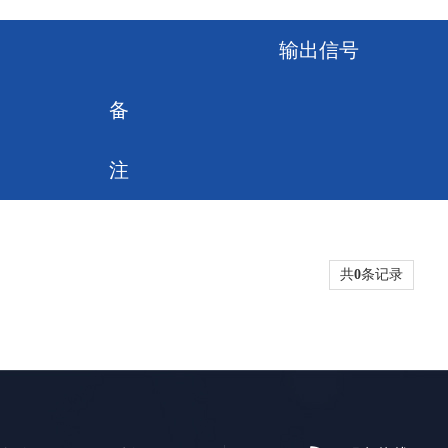
输出信号
备
注
共
0
条记录