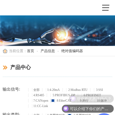
当前位置：
首页
-
产品信息
-
绝对值编码器
产品中心
输出信号:
全部
1:4-20mA
2:Modbus RTU
3:SSI
4:RS485
5:PROFIBUS-DP
6:PROFINET
现在有优惠活动么？
7:CANopen
8:EtherCAT
9:并行
10:脉冲
11:CC-Link
可以介绍下你们的产品么？
输出类型: