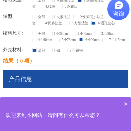
全部
1:单圈绝对值
2:多圈绝对值
3:增量
值
4:拉绳
5:双输出
轴型:
全部
1:夹紧法兰
2:夹紧同步法兰
3:盲孔轴
套
4:同步法兰
5:方型法兰
6:通孔空心
结构尺寸:
全部
1:Φ38mm
2:Φ40mm
3:Φ50mm
4:Φ60mm
5:Φ78mm
6:Φ90mm
7:Φ115mm
外壳材料:
全部
1:铝
2:不锈钢
结果（ 0 项）
产品信息
×
共
0
条记录
欢迎来到本网站，请问有什么可以帮您？