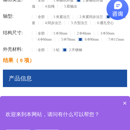
全部
1:单圈绝对值
2:多圈绝对值
3:增量
值
4:拉绳
5:双输出
轴型:
全部
1:夹紧法兰
2:夹紧同步法兰
3:盲孔轴
套
4:同步法兰
5:方型法兰
6:通孔空心
结构尺寸:
全部
1:Φ38mm
2:Φ40mm
3:Φ50mm
4:Φ60mm
5:Φ78mm
6:Φ90mm
7:Φ115mm
外壳材料:
全部
1:铝
2:不锈钢
结果（ 0 项）
产品信息
×
共
0
条记录
欢迎来到本网站，请问有什么可以帮您？