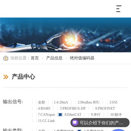
当前位置：
首页
-
产品信息
-
绝对值编码器
产品中心
输出信号:
全部
1:4-20mA
2:Modbus RTU
3:SSI
4:RS485
5:PROFIBUS-DP
6:PROFINET
7:CANopen
8:EtherCAT
9:并行
10:脉冲
11:CC-Link
可以介绍下你们的产品么？
输出类型: