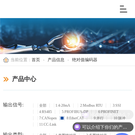
当前位置：
首页
-
产品信息
-
绝对值编码器
产品中心
输出信号:
全部
1:4-20mA
2:Modbus RTU
3:SSI
4:RS485
5:PROFIBUS-DP
6:PROFINET
现在有优惠活动么？
7:CANopen
8:EtherCAT
9:并行
10:脉冲
11:CC-Link
可以介绍下你们的产品么？
输出类型: