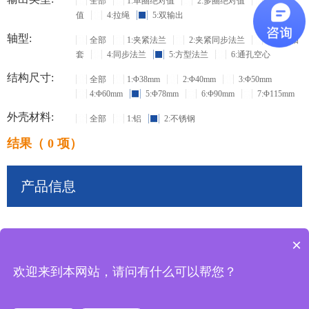
全部
1:单圈绝对值
2:多圈绝对值
3:增量
值
4:拉绳
5:双输出
轴型:
全部
1:夹紧法兰
2:夹紧同步法兰
3:盲孔轴
套
4:同步法兰
5:方型法兰
6:通孔空心
结构尺寸:
全部
1:Φ38mm
2:Φ40mm
3:Φ50mm
4:Φ60mm
5:Φ78mm
6:Φ90mm
7:Φ115mm
外壳材料:
全部
1:铝
2:不锈钢
结果（ 0 项）
产品信息
×
共
0
条记录
欢迎来到本网站，请问有什么可以帮您？