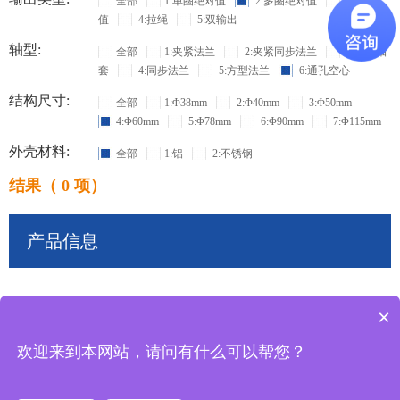
全部
1:单圈绝对值
2:多圈绝对值
3:增量
值
4:拉绳
5:双输出
轴型:
全部
1:夹紧法兰
2:夹紧同步法兰
3:盲孔轴
套
4:同步法兰
5:方型法兰
6:通孔空心
结构尺寸:
全部
1:Φ38mm
2:Φ40mm
3:Φ50mm
4:Φ60mm
5:Φ78mm
6:Φ90mm
7:Φ115mm
外壳材料:
全部
1:铝
2:不锈钢
结果（ 0 项）
产品信息
×
共
0
条记录
欢迎来到本网站，请问有什么可以帮您？