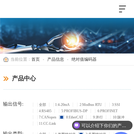
当前位置：
首页
-
产品信息
-
绝对值编码器
产品中心
输出信号:
全部
1:4-20mA
2:Modbus RTU
3:SSI
4:RS485
5:PROFIBUS-DP
6:PROFINET
7:CANopen
8:EtherCAT
9:并行
10:脉冲
11:CC-Link
可以介绍下你们的产品么？
输出类型: