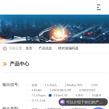
当前位置：
首页
-
产品信息
-
绝对值编码器
产品中心
输出信号:
全部
1:4-20mA
2:Modbus RTU
3:SSI
4:RS485
5:PROFIBUS-DP
6:PROFINET
7:CANopen
8:EtherCAT
9:并行
10:脉冲
11:CC-Link
可以介绍下你们的产品么？
输出类型: