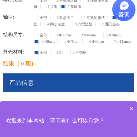
全部
1:单圈绝对值
2:多圈绝对值
3:增量
值
4:拉绳
5:双输出
轴型:
全部
1:夹紧法兰
2:夹紧同步法兰
3:盲孔轴
套
4:同步法兰
5:方型法兰
6:通孔空心
结构尺寸:
全部
1:Φ38mm
2:Φ40mm
3:Φ50mm
4:Φ60mm
5:Φ78mm
6:Φ90mm
7:Φ115mm
外壳材料:
全部
1:铝
2:不锈钢
结果（ 0 项）
产品信息
×
共
0
条记录
欢迎来到本网站，请问有什么可以帮您？