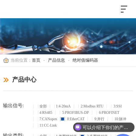
当前位置：
首页
-
产品信息
-
绝对值编码器
产品中心
输出信号:
全部
1:4-20mA
2:Modbus RTU
3:SSI
4:RS485
5:PROFIBUS-DP
6:PROFINET
7:CANopen
8:EtherCAT
9:并行
10:脉冲
11:CC-Link
可以介绍下你们的产品么？
输出类型: