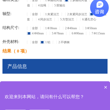
全部
1:单圈绝对值
2:多圈绝对值
3:增量
值
4:拉绳
5:双输出
轴型:
全部
1:夹紧法兰
2:夹紧同步法兰
3:盲孔轴
套
4:同步法兰
5:方型法兰
6:通孔空心
结构尺寸:
全部
1:Φ38mm
2:Φ40mm
3:Φ50mm
4:Φ60mm
5:Φ78mm
6:Φ90mm
7:Φ115mm
外壳材料:
全部
1:铝
2:不锈钢
结果（ 0 项）
产品信息
×
共
0
条记录
欢迎来到本网站，请问有什么可以帮您？