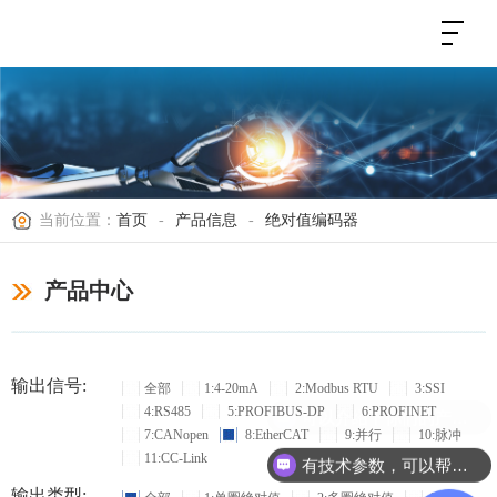
当前位置：
首页
-
产品信息
-
绝对值编码器
产品中心
输出信号:
全部
1:4-20mA
2:Modbus RTU
3:SSI
4:RS485
5:PROFIBUS-DP
6:PROFINET
可以介绍下你们的产品么？
7:CANopen
8:EtherCAT
9:并行
10:脉冲
11:CC-Link
有技术参数，可以帮忙选型吗？
输出类型: