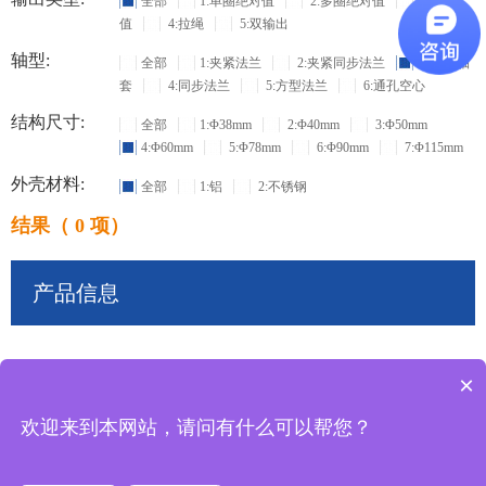
全部
1:单圈绝对值
2:多圈绝对值
3:增量
值
4:拉绳
5:双输出
轴型:
全部
1:夹紧法兰
2:夹紧同步法兰
3:盲孔轴
套
4:同步法兰
5:方型法兰
6:通孔空心
结构尺寸:
全部
1:Φ38mm
2:Φ40mm
3:Φ50mm
4:Φ60mm
5:Φ78mm
6:Φ90mm
7:Φ115mm
外壳材料:
全部
1:铝
2:不锈钢
结果（ 0 项）
产品信息
×
共
0
条记录
欢迎来到本网站，请问有什么可以帮您？