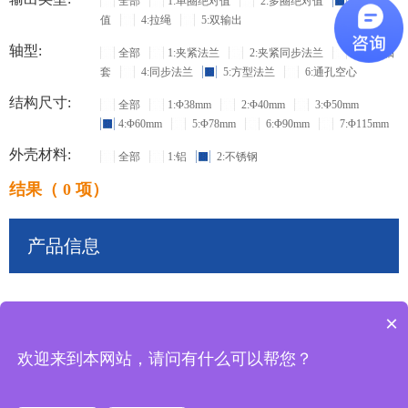
全部
1:单圈绝对值
2:多圈绝对值
3:增量
值
4:拉绳
5:双输出
轴型:
全部
1:夹紧法兰
2:夹紧同步法兰
3:盲孔轴
套
4:同步法兰
5:方型法兰
6:通孔空心
结构尺寸:
全部
1:Φ38mm
2:Φ40mm
3:Φ50mm
4:Φ60mm
5:Φ78mm
6:Φ90mm
7:Φ115mm
外壳材料:
全部
1:铝
2:不锈钢
结果（ 0 项）
产品信息
×
共
0
条记录
欢迎来到本网站，请问有什么可以帮您？