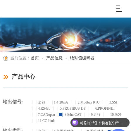
当前位置：
首页
-
产品信息
-
绝对值编码器
产品中心
输出信号:
全部
1:4-20mA
2:Modbus RTU
3:SSI
4:RS485
5:PROFIBUS-DP
6:PROFINET
7:CANopen
8:EtherCAT
9:并行
10:脉冲
11:CC-Link
可以介绍下你们的产品么？
输出类型: