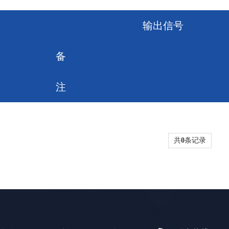
输出信号
备
注
共
0
条记录