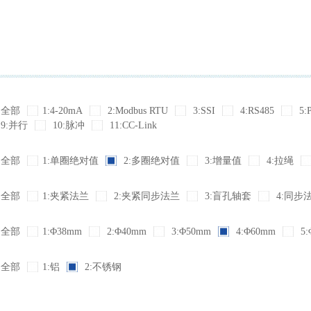
全部
1:4-20mA
2:Modbus RTU
3:SSI
4:RS485
5:
9:并行
10:脉冲
11:CC-Link
全部
1:单圈绝对值
2:多圈绝对值
3:增量值
4:拉绳
全部
1:夹紧法兰
2:夹紧同步法兰
3:盲孔轴套
4:同步
全部
1:Φ38mm
2:Φ40mm
3:Φ50mm
4:Φ60mm
5:
全部
1:铝
2:不锈钢