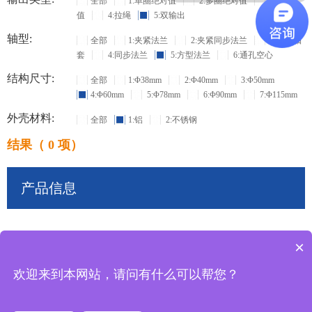
全部
1:单圈绝对值
2:多圈绝对值
3:增量
值
4:拉绳
5:双输出
轴型:
全部
1:夹紧法兰
2:夹紧同步法兰
3:盲孔轴
套
4:同步法兰
5:方型法兰
6:通孔空心
结构尺寸:
全部
1:Φ38mm
2:Φ40mm
3:Φ50mm
4:Φ60mm
5:Φ78mm
6:Φ90mm
7:Φ115mm
外壳材料:
全部
1:铝
2:不锈钢
结果（ 0 项）
产品信息
×
共
0
条记录
欢迎来到本网站，请问有什么可以帮您？