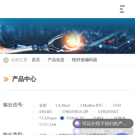
当前位置：
首页
-
产品信息
-
绝对值编码器
产品中心
输出信号:
全部
1:4-20mA
2:Modbus RTU
3:SSI
4:RS485
5:PROFIBUS-DP
6:PROFINET
7:CANopen
8:EtherCAT
9:并行
10:脉冲
可以介绍下你们的产品么？
11:CC-Link
有技术参数，可以帮忙选型吗？
输出类型: